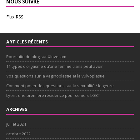
NOUS SUIVRE
Flux RSS
ARTICLES RÉCENTS
Poursuite du blog sur Xlovecam
11 types d’orgasme qu’une femme trans peut avoir
Vos questions sur la vaginoplastie et la vulvoplastie
Comment poser des questions sur la sexualité / le genre
Lyon : une première résidence pour seniors LGBT
ARCHIVES
juillet 2024
octobre 2022