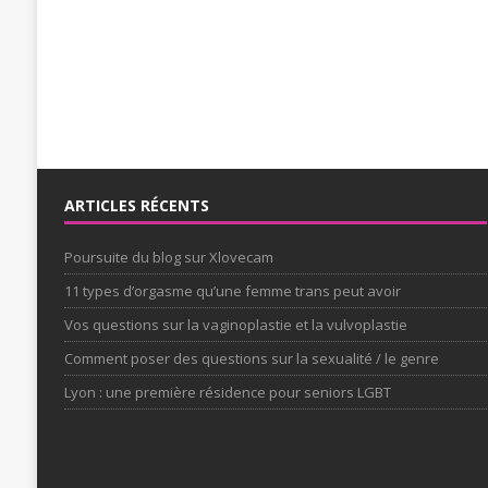
ARTICLES RÉCENTS
Poursuite du blog sur Xlovecam
11 types d’orgasme qu’une femme trans peut avoir
Vos questions sur la vaginoplastie et la vulvoplastie
Comment poser des questions sur la sexualité / le genre
Lyon : une première résidence pour seniors LGBT