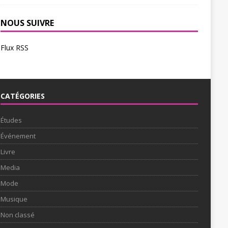
NOUS SUIVRE
Flux RSS
CATÉGORIES
Études
Événement
Livre
Media
Mode
Musique
Non classé