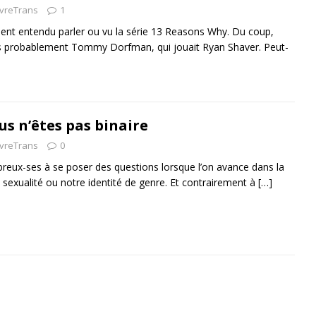
ivreTrans
1
ent entendu parler ou vu la série 13 Reasons Why. Du coup,
s probablement Tommy Dorfman, qui jouait Ryan Shaver. Peut-
ous n’êtes pas binaire
ivreTrans
0
x-ses à se poser des questions lorsque l’on avance dans la
 sexualité ou notre identité de genre. Et contrairement à
[…]