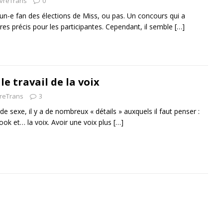
ivreTrans
0
un-e fan des élections de Miss, ou pas. Un concours qui a
res précis pour les participantes. Cependant, il semble
[…]
le travail de la voix
vreTrans
3
e sexe, il y a de nombreux « détails » auxquels il faut penser :
ook et… la voix. Avoir une voix plus
[…]