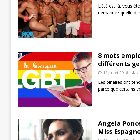
L’été est là, vous êt
demandez quelle des
8 mots emplo
différents g
18 juillet 2018
v
Les binaires ont ten
parce que certains v
Angela Ponc
Miss Espagne