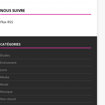
NOUS SUIVRE
Flux RSS
CATÉGORIES
Études
Événement
Livre
Media
Mode
Musique
Non classé