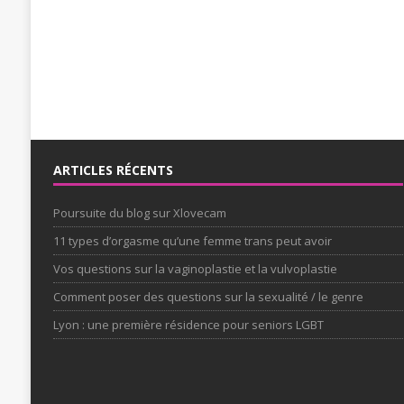
ARTICLES RÉCENTS
Poursuite du blog sur Xlovecam
11 types d’orgasme qu’une femme trans peut avoir
Vos questions sur la vaginoplastie et la vulvoplastie
Comment poser des questions sur la sexualité / le genre
Lyon : une première résidence pour seniors LGBT