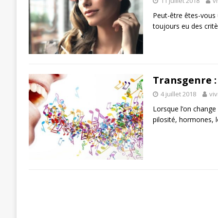
11 juillet 2018
v
Peut-être êtes-vous 
toujours eu des critè
Transgenre : 
4 juillet 2018
vi
Lorsque l’on change d
pilosité, hormones, l