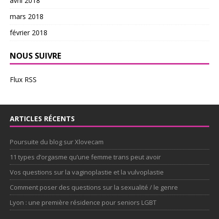
avril 2018
mars 2018
février 2018
NOUS SUIVRE
Flux RSS
ARTICLES RÉCENTS
Poursuite du blog sur Xlovecam
11 types d’orgasme qu’une femme trans peut avoir
Vos questions sur la vaginoplastie et la vulvoplastie
Comment poser des questions sur la sexualité / le genre
Lyon : une première résidence pour seniors LGBT