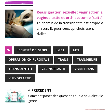
Réassignation sexuelle : vaginectomie,
vaginoplastie et orchidectomie (suite)
Le chemin de la transidentité est propre à
chacun. Et pour ceux qui choisissent
d’aller…
IDENTITÉ DE GENRE
LGBT
MTF
OPÉRATION CHIRURGICALE
TRANS
TRANSGENRE
TRANSIDENTITÉ
VAGINOPLASTIE
VIVRE TRANS
VULVOPLASTIE
PRÉCÉDENT
Comment poser des questions sur la sexualité / le
genre