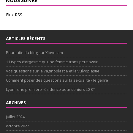
NOUS SUIVRE
Flux RSS
ARTICLES RÉCENTS
Poursuite du blog sur Xlovecam
11 types d’orgasme qu’une femme trans peut avoir
Vos questions sur la vaginoplastie et la vulvoplastie
Comment poser des questions sur la sexualité / le genre
Lyon : une première résidence pour seniors LGBT
ARCHIVES
juillet 2024
octobre 2022