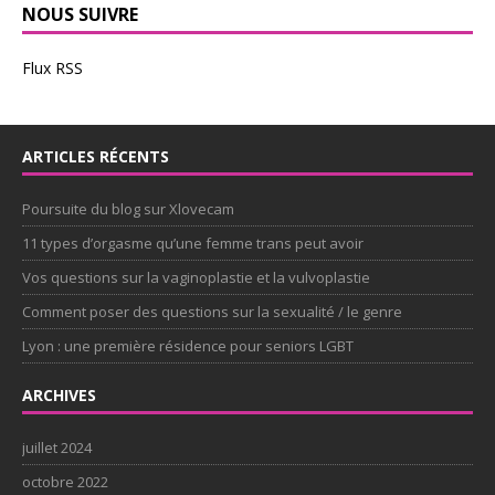
NOUS SUIVRE
Flux RSS
ARTICLES RÉCENTS
Poursuite du blog sur Xlovecam
11 types d’orgasme qu’une femme trans peut avoir
Vos questions sur la vaginoplastie et la vulvoplastie
Comment poser des questions sur la sexualité / le genre
Lyon : une première résidence pour seniors LGBT
ARCHIVES
juillet 2024
octobre 2022