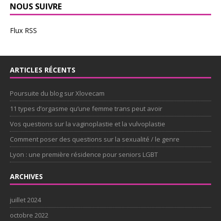
NOUS SUIVRE
Flux RSS
ARTICLES RÉCENTS
Poursuite du blog sur Xlovecam
11 types d’orgasme qu’une femme trans peut avoir
Vos questions sur la vaginoplastie et la vulvoplastie
Comment poser des questions sur la sexualité / le genre
Lyon : une première résidence pour seniors LGBT
ARCHIVES
juillet 2024
octobre 2022