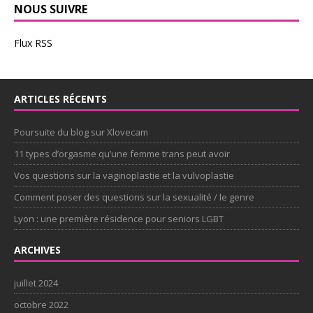
NOUS SUIVRE
Flux RSS
ARTICLES RÉCENTS
Poursuite du blog sur Xlovecam
11 types d’orgasme qu’une femme trans peut avoir
Vos questions sur la vaginoplastie et la vulvoplastie
Comment poser des questions sur la sexualité / le genre
Lyon : une première résidence pour seniors LGBT
ARCHIVES
juillet 2024
octobre 2022