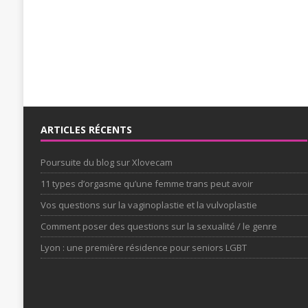
ARTICLES RÉCENTS
Poursuite du blog sur Xlovecam
11 types d’orgasme qu’une femme trans peut avoir
Vos questions sur la vaginoplastie et la vulvoplastie
Comment poser des questions sur la sexualité / le genre
Lyon : une première résidence pour seniors LGBT