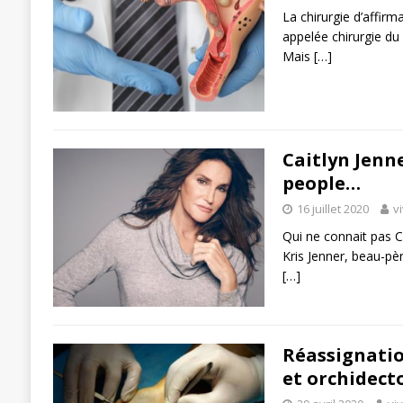
La chirurgie d’affir
appelée chirurgie du
Mais
[…]
Caitlyn Jenn
people…
16 juillet 2020
v
Qui ne connait pas 
Kris Jenner, beau-pè
[…]
Réassignatio
et orchidect