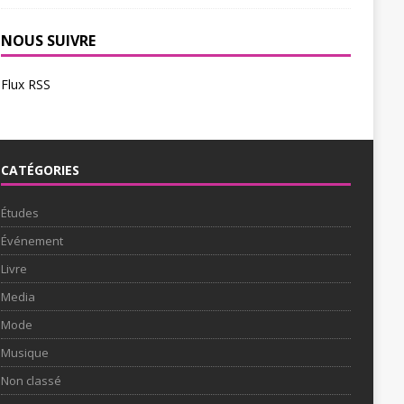
NOUS SUIVRE
Flux RSS
CATÉGORIES
Études
Événement
Livre
Media
Mode
Musique
Non classé