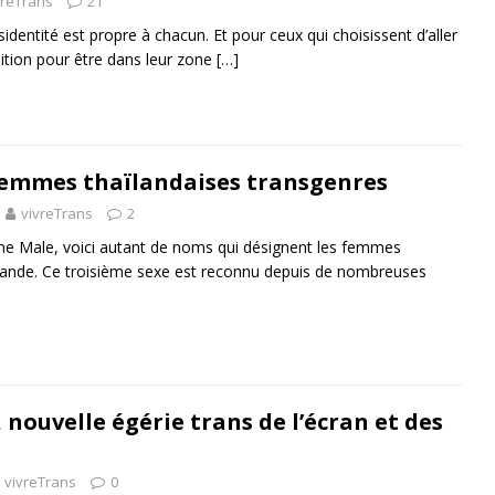
vreTrans
21
identité est propre à chacun. Et pour ceux qui choisissent d’aller
sition pour être dans leur zone
[…]
 femmes thaïlandaises transgenres
vivreTrans
2
he Male, voici autant de noms qui désignent les femmes
lande. Ce troisième sexe est reconnu depuis de nombreuses
nouvelle égérie trans de l’écran et des
vivreTrans
0