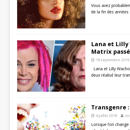
Vous avez probableme
de la fin des années
Lana et Lilly
Matrix passé
18 septembre 2019
Lana et Lilly Wachow
deux réalisé leur tra
Transgenre : 
4 juillet 2018
vi
Lorsque l’on change d