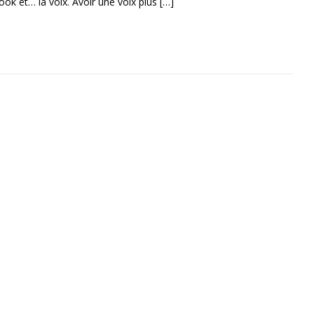
ook et… la voix. Avoir une voix plus
[…]