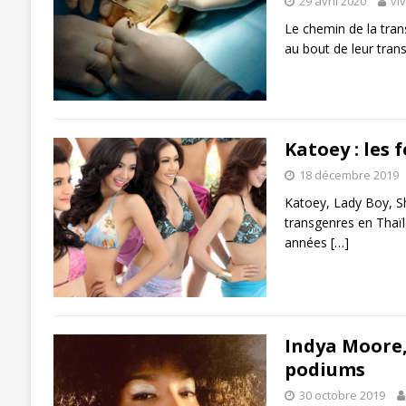
29 avril 2020
vi
Le chemin de la trans
au bout de leur tran
Katoey : les
18 décembre 2019
Katoey, Lady Boy, S
transgenres en Thaï
années
[…]
Indya Moore, 
podiums
30 octobre 2019