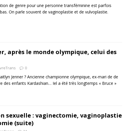
mation de genre pour une personne transféminine est parfois
 bas. On parle souvent de vaginoplastie et de vulvoplastie.
er, après le monde olympique, celui des
ivreTrans
0
Caitlyn Jenner ? Ancienne championne olympique, ex-mari de de
re des enfants Kardashian… Iel a été très longtemps « Bruce »
n sexuelle : vaginectomie, vaginoplastie
omie (suite)