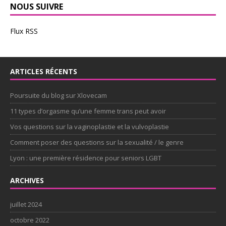
NOUS SUIVRE
Flux RSS
ARTICLES RÉCENTS
Poursuite du blog sur Xlovecam
11 types d’orgasme qu’une femme trans peut avoir
Vos questions sur la vaginoplastie et la vulvoplastie
Comment poser des questions sur la sexualité / le genre
Lyon : une première résidence pour seniors LGBT
ARCHIVES
juillet 2024
octobre 2022