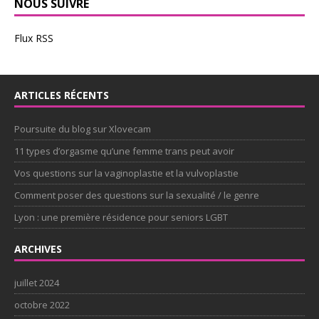
NOUS SUIVRE
Flux RSS
ARTICLES RÉCENTS
Poursuite du blog sur Xlovecam
11 types d’orgasme qu’une femme trans peut avoir
Vos questions sur la vaginoplastie et la vulvoplastie
Comment poser des questions sur la sexualité / le genre
Lyon : une première résidence pour seniors LGBT
ARCHIVES
juillet 2024
octobre 2022