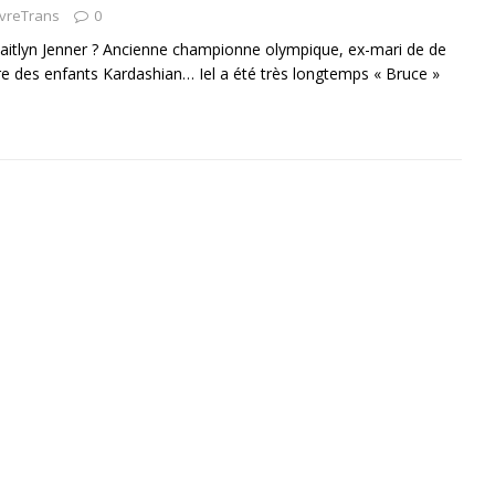
ivreTrans
0
Caitlyn Jenner ? Ancienne championne olympique, ex-mari de de
re des enfants Kardashian… Iel a été très longtemps « Bruce »