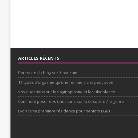
ARTICLES RÉCENTS
Poursuite du blog sur Xlovecam
11 types d’orgasme qu’une femme trans peut avoir
Vos questions sur la vaginoplastie et la vulvoplastie
Comment poser des questions sur la sexualité / le genre
Lyon : une première résidence pour seniors LGBT