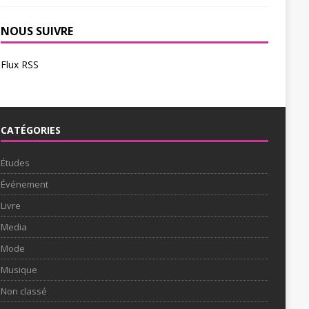
NOUS SUIVRE
Flux RSS
CATÉGORIES
Études
Événement
Livre
Media
Mode
Musique
Non classé