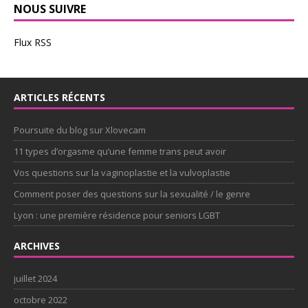
NOUS SUIVRE
Flux RSS
ARTICLES RÉCENTS
Poursuite du blog sur Xlovecam
11 types d’orgasme qu’une femme trans peut avoir
Vos questions sur la vaginoplastie et la vulvoplastie
Comment poser des questions sur la sexualité / le genre
Lyon : une première résidence pour seniors LGBT
ARCHIVES
juillet 2024
octobre 2022