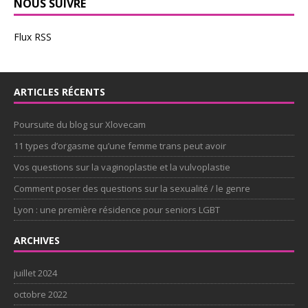
NOUS SUIVRE
Flux RSS
ARTICLES RÉCENTS
Poursuite du blog sur Xlovecam
11 types d’orgasme qu’une femme trans peut avoir
Vos questions sur la vaginoplastie et la vulvoplastie
Comment poser des questions sur la sexualité / le genre
Lyon : une première résidence pour seniors LGBT
ARCHIVES
juillet 2024
octobre 2022