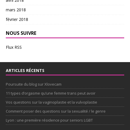
avril 2018
mars 2018
février 2018
NOUS SUIVRE
Flux RSS
ARTICLES RÉCENTS
Poursuite du blog sur Xlovecam
11 types d’orgasme qu’une femme trans peut avoir
Vos questions sur la vaginoplastie et la vulvoplastie
Comment poser des questions sur la sexualité / le genre
Lyon : une première résidence pour seniors LGBT