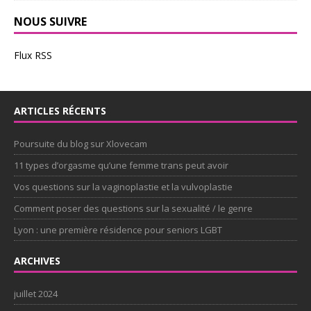
NOUS SUIVRE
Flux RSS
ARTICLES RÉCENTS
Poursuite du blog sur Xlovecam
11 types d’orgasme qu’une femme trans peut avoir
Vos questions sur la vaginoplastie et la vulvoplastie
Comment poser des questions sur la sexualité / le genre
Lyon : une première résidence pour seniors LGBT
ARCHIVES
juillet 2024