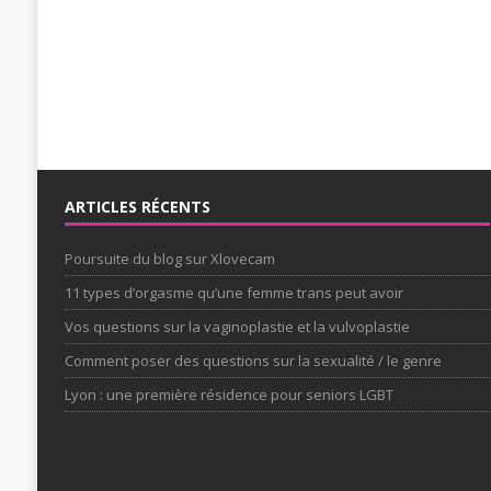
ARTICLES RÉCENTS
Poursuite du blog sur Xlovecam
11 types d’orgasme qu’une femme trans peut avoir
Vos questions sur la vaginoplastie et la vulvoplastie
Comment poser des questions sur la sexualité / le genre
Lyon : une première résidence pour seniors LGBT