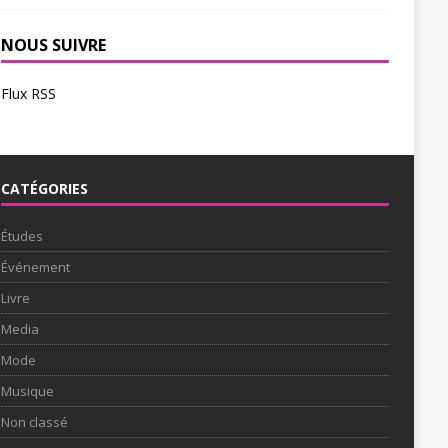
NOUS SUIVRE
Flux RSS
CATÉGORIES
Études
Événement
Livre
Media
Mode
Musique
Non classé