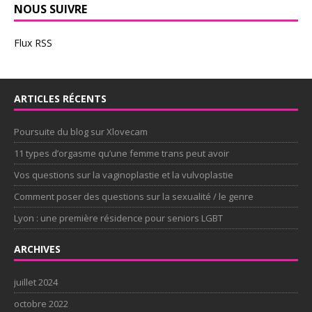
NOUS SUIVRE
Flux RSS
ARTICLES RÉCENTS
Poursuite du blog sur Xlovecam
11 types d’orgasme qu’une femme trans peut avoir
Vos questions sur la vaginoplastie et la vulvoplastie
Comment poser des questions sur la sexualité / le genre
Lyon : une première résidence pour seniors LGBT
ARCHIVES
juillet 2024
octobre 2022