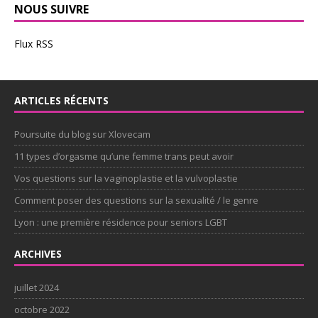
NOUS SUIVRE
Flux RSS
ARTICLES RÉCENTS
Poursuite du blog sur Xlovecam
11 types d’orgasme qu’une femme trans peut avoir
Vos questions sur la vaginoplastie et la vulvoplastie
Comment poser des questions sur la sexualité / le genre
Lyon : une première résidence pour seniors LGBT
ARCHIVES
juillet 2024
octobre 2022