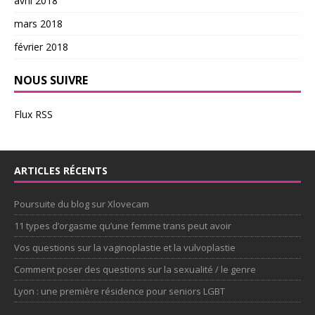
avril 2018
mars 2018
février 2018
NOUS SUIVRE
Flux RSS
ARTICLES RÉCENTS
Poursuite du blog sur Xlovecam
11 types d’orgasme qu’une femme trans peut avoir
Vos questions sur la vaginoplastie et la vulvoplastie
Comment poser des questions sur la sexualité / le genre
Lyon : une première résidence pour seniors LGBT