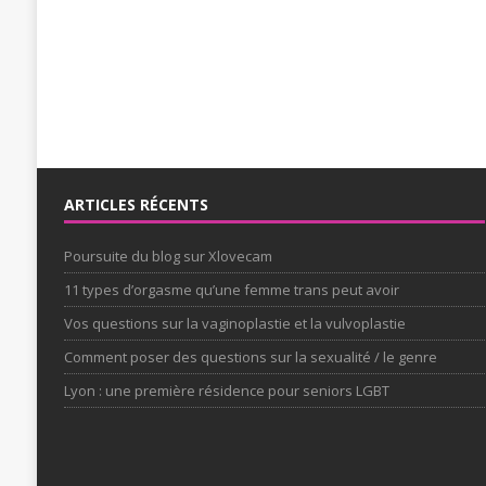
ARTICLES RÉCENTS
Poursuite du blog sur Xlovecam
11 types d’orgasme qu’une femme trans peut avoir
Vos questions sur la vaginoplastie et la vulvoplastie
Comment poser des questions sur la sexualité / le genre
Lyon : une première résidence pour seniors LGBT