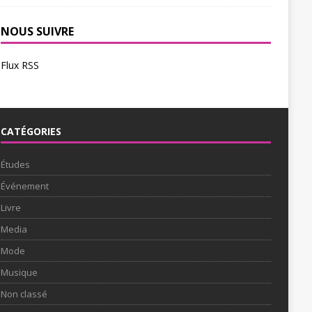
NOUS SUIVRE
Flux RSS
CATÉGORIES
Études
Événement
Livre
Media
Mode
Musique
Non classé