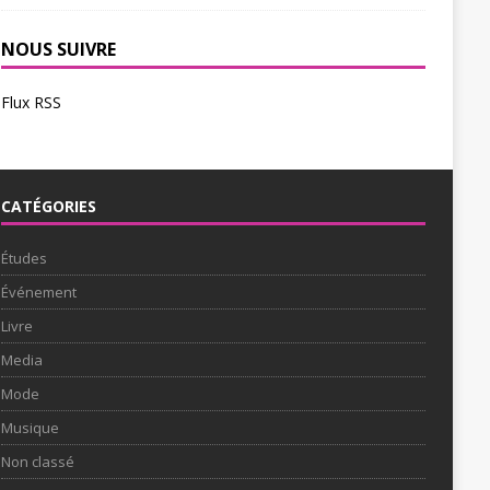
NOUS SUIVRE
Flux RSS
CATÉGORIES
Études
Événement
Livre
Media
Mode
Musique
Non classé