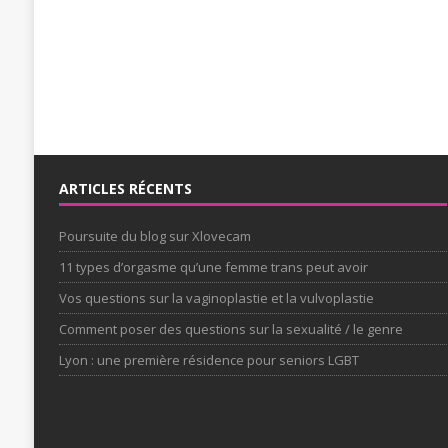
ARTICLES RÉCENTS
Poursuite du blog sur Xlovecam
11 types d’orgasme qu’une femme trans peut avoir
Vos questions sur la vaginoplastie et la vulvoplastie
Comment poser des questions sur la sexualité / le genre
Lyon : une première résidence pour seniors LGBT