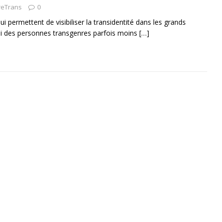
reTrans
0
qui permettent de visibiliser la transidentité dans les grands
ssi des personnes transgenres parfois moins
[…]