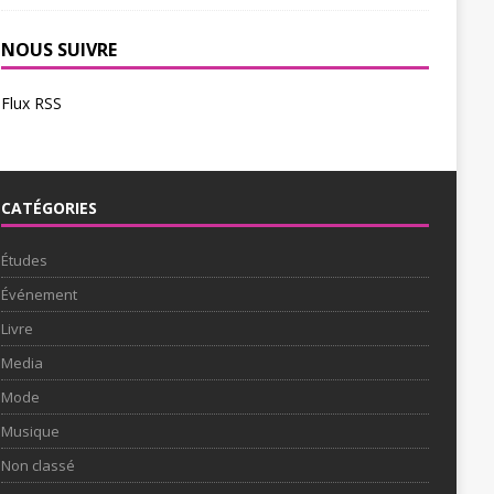
NOUS SUIVRE
Flux RSS
CATÉGORIES
Études
Événement
Livre
Media
Mode
Musique
Non classé