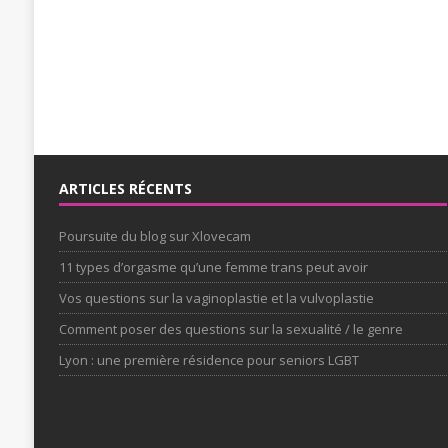
ARTICLES RÉCENTS
Poursuite du blog sur Xlovecam
11 types d’orgasme qu’une femme trans peut avoir
Vos questions sur la vaginoplastie et la vulvoplastie
Comment poser des questions sur la sexualité / le genre
Lyon : une première résidence pour seniors LGBT