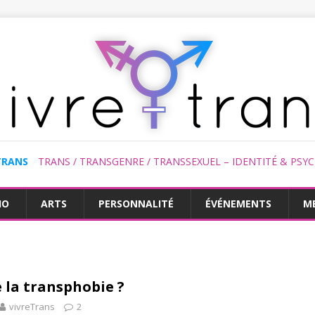
TRANS
TRANS / TRANSGENRE / TRANSSEXUEL – IDENTITÉ & PSY
HO
ARTS
PERSONNALITÉ
ÉVÉNEMENTS
M
e la transphobie ?
vivreTrans
2