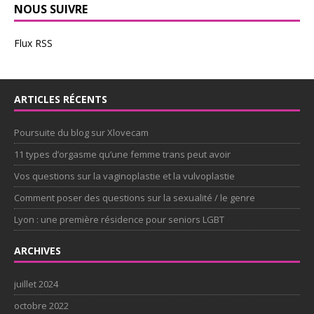
NOUS SUIVRE
Flux RSS
ARTICLES RÉCENTS
Poursuite du blog sur Xlovecam
11 types d’orgasme qu’une femme trans peut avoir
Vos questions sur la vaginoplastie et la vulvoplastie
Comment poser des questions sur la sexualité / le genre
Lyon : une première résidence pour seniors LGBT
ARCHIVES
juillet 2024
octobre 2022