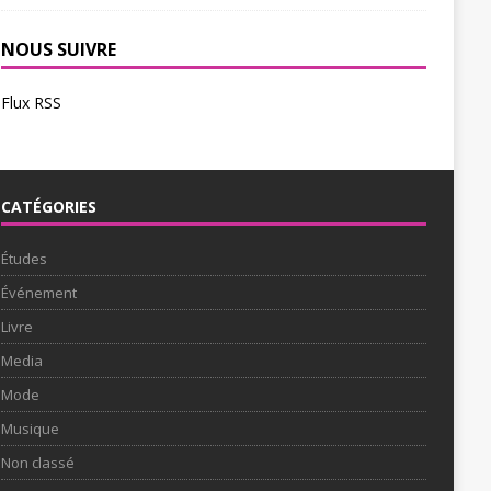
NOUS SUIVRE
Flux RSS
CATÉGORIES
Études
Événement
Livre
Media
Mode
Musique
Non classé