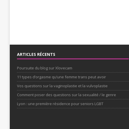
ARTICLES RÉCENTS
Poursuite du blog sur Xlovecam
11 types d’orgasme qu’une femme trans peut avoir
Vos questions sur la vaginoplastie et la vulvoplastie
Comment poser des questions sur la sexualité / le genre
Lyon : une première résidence pour seniors LGBT