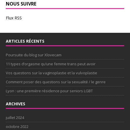
NOUS SUIVRE
Flux RSS
ARTICLES RÉCENTS
Poursuite du blog sur Xlovecam
11 types d’orgasme qu’une femme trans peut avoir
Vos questions sur la vaginoplastie et la vulvoplastie
Comment poser des questions sur la sexualité / le genre
Lyon : une première résidence pour seniors LGBT
ARCHIVES
juillet 2024
octobre 2022