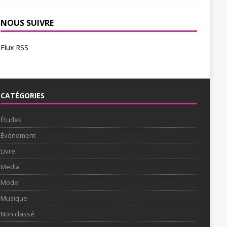
NOUS SUIVRE
Flux RSS
CATÉGORIES
Études
Événement
Livre
Media
Mode
Musique
Non classé