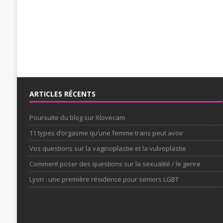
ARTICLES RÉCENTS
Poursuite du blog sur Xlovecam
11 types d’orgasme qu’une femme trans peut avoir
Vos questions sur la vaginoplastie et la vulvoplastie
Comment poser des questions sur la sexualité / le genre
Lyon : une première résidence pour seniors LGBT