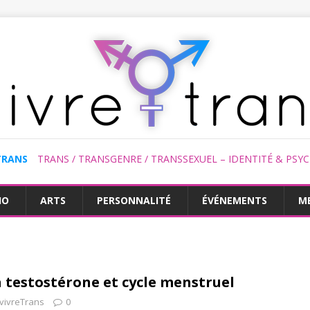
TRANS
TRANS / TRANSGENRE / TRANSSEXUEL – IDENTITÉ & PSY
HO
ARTS
PERSONNALITÉ
ÉVÉNEMENTS
M
a testostérone et cycle menstruel
vivreTrans
0