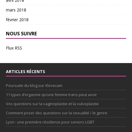
avril 2018
mars 2018
février 2018
NOUS SUIVRE
Flux RSS
ARTICLES RÉCENTS
Poursuite du blog sur Xlovecam
11 types d’orgasme qu’une femme trans peut avoir
Vos questions sur la vaginoplastie et la vulvoplastie
Comment poser des questions sur la sexualité / le genre
Lyon : une première résidence pour seniors LGBT