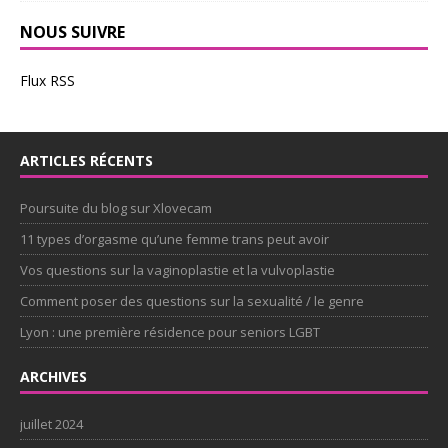
NOUS SUIVRE
Flux RSS
ARTICLES RÉCENTS
Poursuite du blog sur Xlovecam
11 types d’orgasme qu’une femme trans peut avoir
Vos questions sur la vaginoplastie et la vulvoplastie
Comment poser des questions sur la sexualité / le genre
Lyon : une première résidence pour seniors LGBT
ARCHIVES
juillet 2024