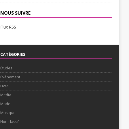
NOUS SUIVRE
Flux RSS
CATÉGORIES
Études
Événement
Livre
Media
Mode
Musique
Non classé