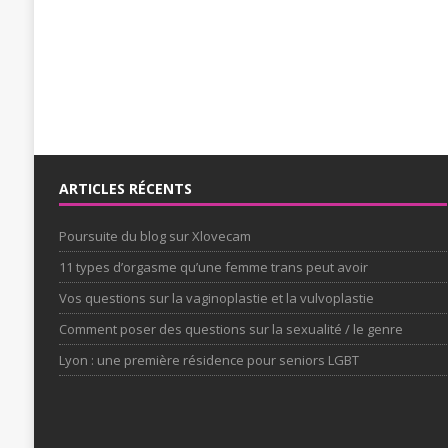
ARTICLES RÉCENTS
Poursuite du blog sur Xlovecam
11 types d’orgasme qu’une femme trans peut avoir
Vos questions sur la vaginoplastie et la vulvoplastie
Comment poser des questions sur la sexualité / le genre
Lyon : une première résidence pour seniors LGBT