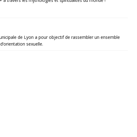
 à travers les mythologies et spiritualités du monde !
unicipale de Lyon a pour objectif de rassembler un ensemble
d’orientation sexuelle.