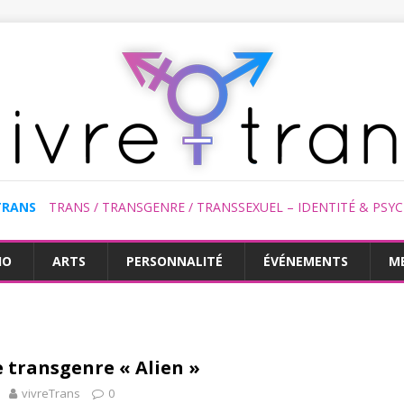
TRANS
TRANS / TRANSGENRE / TRANSSEXUEL – IDENTITÉ & PSY
HO
ARTS
PERSONNALITÉ
ÉVÉNEMENTS
M
e transgenre « Alien »
vivreTrans
0