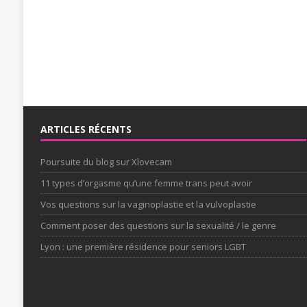
ARTICLES RÉCENTS
Poursuite du blog sur Xlovecam
11 types d’orgasme qu’une femme trans peut avoir
Vos questions sur la vaginoplastie et la vulvoplastie
Comment poser des questions sur la sexualité / le genre
Lyon : une première résidence pour seniors LGBT