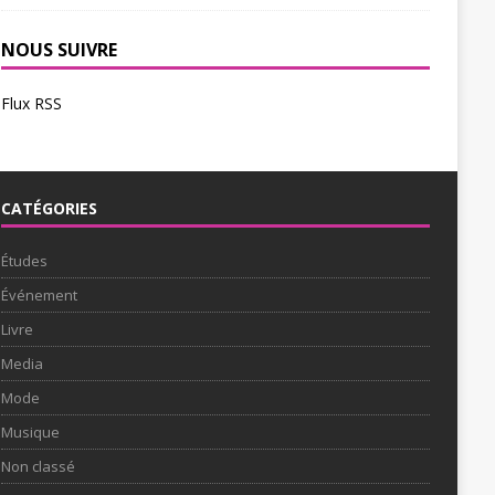
NOUS SUIVRE
Flux RSS
CATÉGORIES
Études
Événement
Livre
Media
Mode
Musique
Non classé