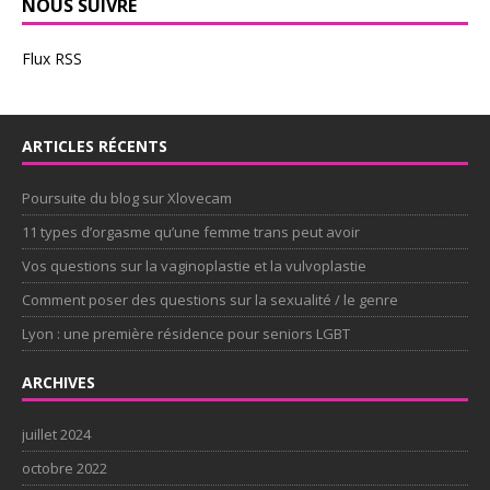
NOUS SUIVRE
Flux RSS
ARTICLES RÉCENTS
Poursuite du blog sur Xlovecam
11 types d’orgasme qu’une femme trans peut avoir
Vos questions sur la vaginoplastie et la vulvoplastie
Comment poser des questions sur la sexualité / le genre
Lyon : une première résidence pour seniors LGBT
ARCHIVES
juillet 2024
octobre 2022