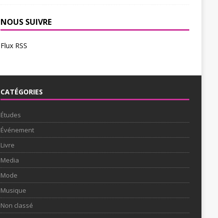
NOUS SUIVRE
Flux RSS
CATÉGORIES
Études
Événement
Livre
Media
Mode
Musique
Non classé