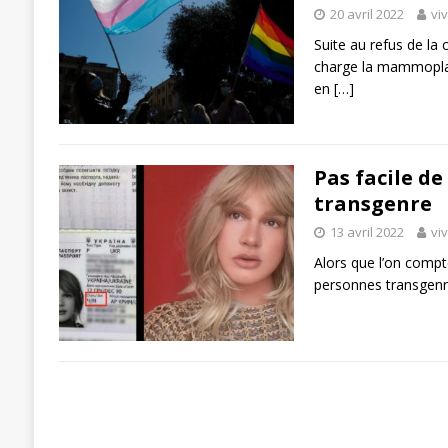
20 avril 2022
vi
Suite au refus de la
charge la mammoplas
en
[…]
Pas facile de
transgenre
13 avril 2022
vi
Alors que l’on compte
personnes transgenre