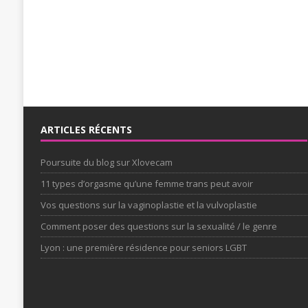
ARTICLES RÉCENTS
Poursuite du blog sur Xlovecam
11 types d’orgasme qu’une femme trans peut avoir
Vos questions sur la vaginoplastie et la vulvoplastie
Comment poser des questions sur la sexualité / le genre
Lyon : une première résidence pour seniors LGBT