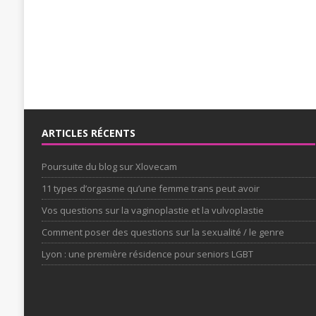
ARTICLES RÉCENTS
Poursuite du blog sur Xlovecam
11 types d’orgasme qu’une femme trans peut avoir
Vos questions sur la vaginoplastie et la vulvoplastie
Comment poser des questions sur la sexualité / le genre
Lyon : une première résidence pour seniors LGBT