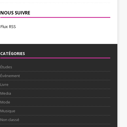
NOUS SUIVRE
Flux RSS
CATÉGORIES
Études
Événement
Livre
Media
Mode
Musique
Non classé