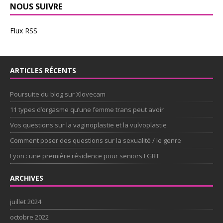
NOUS SUIVRE
Flux RSS
ARTICLES RÉCENTS
Poursuite du blog sur Xlovecam
11 types d’orgasme qu’une femme trans peut avoir
Vos questions sur la vaginoplastie et la vulvoplastie
Comment poser des questions sur la sexualité / le genre
Lyon : une première résidence pour seniors LGBT
ARCHIVES
juillet 2024
octobre 2022