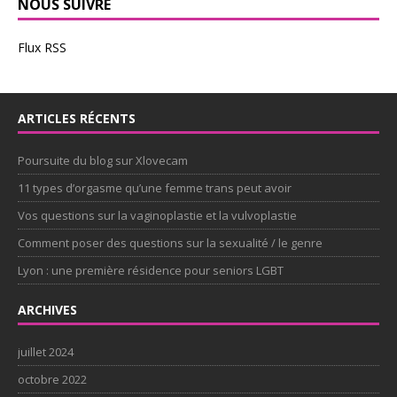
NOUS SUIVRE
Flux RSS
ARTICLES RÉCENTS
Poursuite du blog sur Xlovecam
11 types d’orgasme qu’une femme trans peut avoir
Vos questions sur la vaginoplastie et la vulvoplastie
Comment poser des questions sur la sexualité / le genre
Lyon : une première résidence pour seniors LGBT
ARCHIVES
juillet 2024
octobre 2022