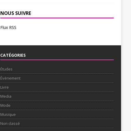
NOUS SUIVRE
Flux RSS
CATÉGORIES
Études
Événement
Livre
Media
Mode
Musique
Non classé