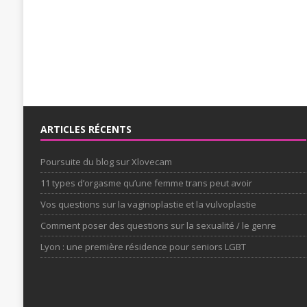
ARTICLES RÉCENTS
Poursuite du blog sur Xlovecam
11 types d’orgasme qu’une femme trans peut avoir
Vos questions sur la vaginoplastie et la vulvoplastie
Comment poser des questions sur la sexualité / le genre
Lyon : une première résidence pour seniors LGBT