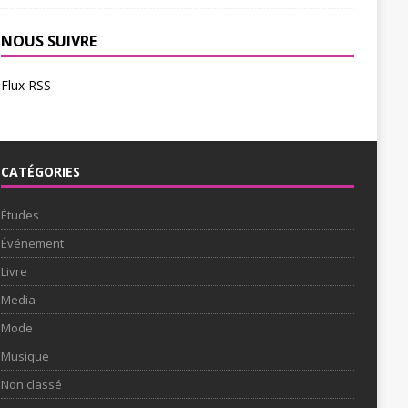
NOUS SUIVRE
Flux RSS
CATÉGORIES
Études
Événement
Livre
Media
Mode
Musique
Non classé