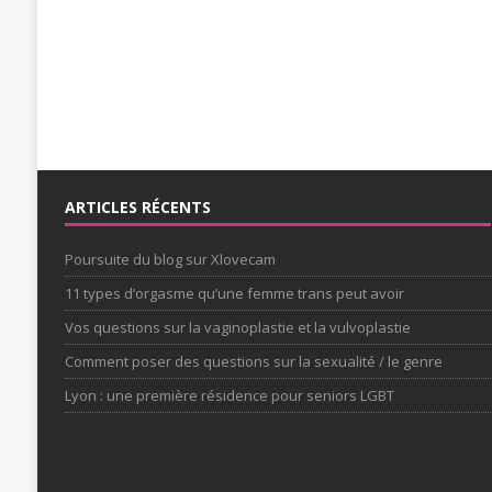
ARTICLES RÉCENTS
Poursuite du blog sur Xlovecam
11 types d’orgasme qu’une femme trans peut avoir
Vos questions sur la vaginoplastie et la vulvoplastie
Comment poser des questions sur la sexualité / le genre
Lyon : une première résidence pour seniors LGBT