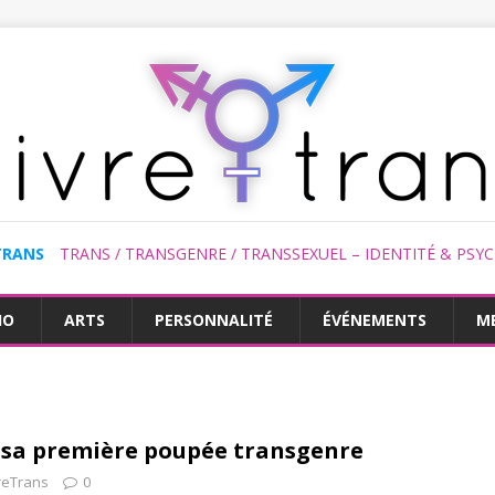
TRANS
TRANS / TRANSGENRE / TRANSSEXUEL – IDENTITÉ & PSY
HO
ARTS
PERSONNALITÉ
ÉVÉNEMENTS
M
 sa première poupée transgenre
reTrans
0