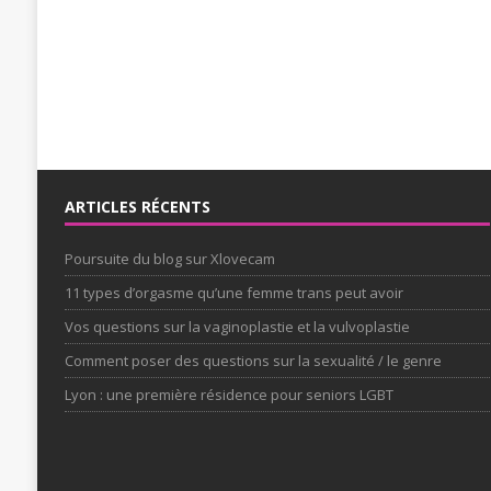
ARTICLES RÉCENTS
Poursuite du blog sur Xlovecam
11 types d’orgasme qu’une femme trans peut avoir
Vos questions sur la vaginoplastie et la vulvoplastie
Comment poser des questions sur la sexualité / le genre
Lyon : une première résidence pour seniors LGBT