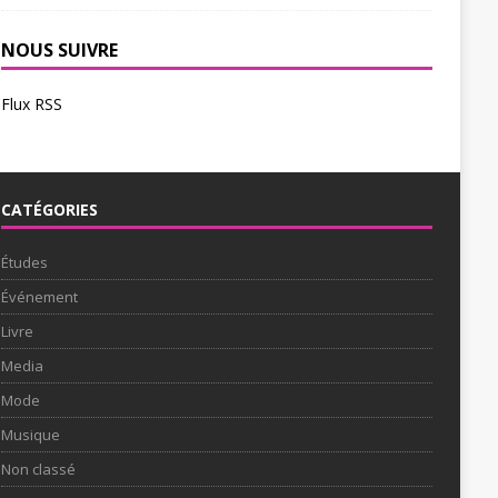
NOUS SUIVRE
Flux RSS
CATÉGORIES
Études
Événement
Livre
Media
Mode
Musique
Non classé