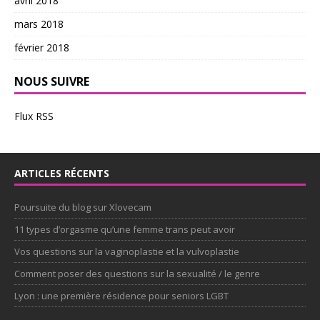
avril 2018
mars 2018
février 2018
NOUS SUIVRE
Flux RSS
ARTICLES RÉCENTS
Poursuite du blog sur Xlovecam
11 types d’orgasme qu’une femme trans peut avoir
Vos questions sur la vaginoplastie et la vulvoplastie
Comment poser des questions sur la sexualité / le genre
Lyon : une première résidence pour seniors LGBT