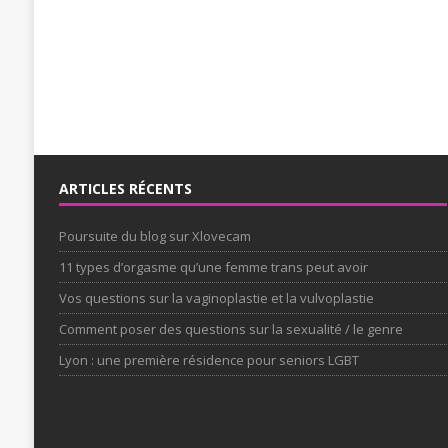
ARTICLES RÉCENTS
Poursuite du blog sur Xlovecam
11 types d’orgasme qu’une femme trans peut avoir
Vos questions sur la vaginoplastie et la vulvoplastie
Comment poser des questions sur la sexualité / le genre
Lyon : une première résidence pour seniors LGBT