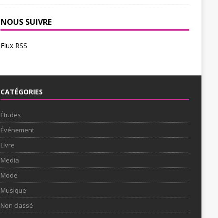
NOUS SUIVRE
Flux RSS
CATÉGORIES
Études
Événement
Livre
Media
Mode
Musique
Non classé