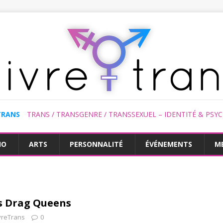
TRANS
TRANS / TRANSGENRE / TRANSSEXUEL – IDENTITÉ & PSY
HO
ARTS
PERSONNALITÉ
ÉVÉNEMENTS
M
es Drag Queens
vreTrans
0