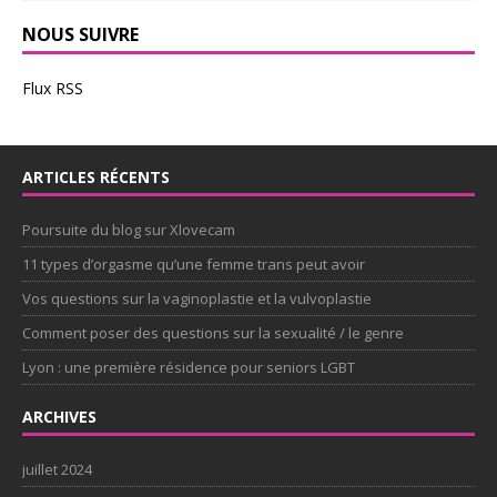
NOUS SUIVRE
Flux RSS
ARTICLES RÉCENTS
Poursuite du blog sur Xlovecam
11 types d’orgasme qu’une femme trans peut avoir
Vos questions sur la vaginoplastie et la vulvoplastie
Comment poser des questions sur la sexualité / le genre
Lyon : une première résidence pour seniors LGBT
ARCHIVES
juillet 2024