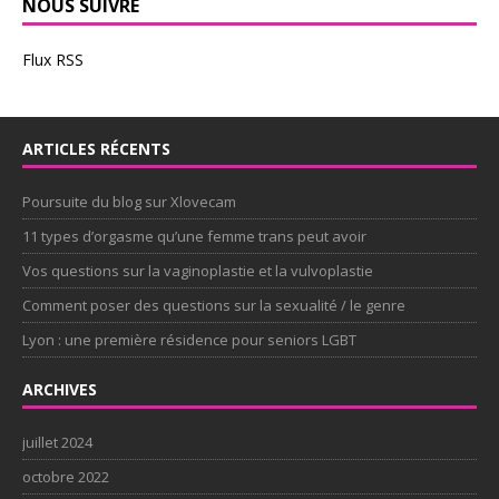
NOUS SUIVRE
Flux RSS
ARTICLES RÉCENTS
Poursuite du blog sur Xlovecam
11 types d’orgasme qu’une femme trans peut avoir
Vos questions sur la vaginoplastie et la vulvoplastie
Comment poser des questions sur la sexualité / le genre
Lyon : une première résidence pour seniors LGBT
ARCHIVES
juillet 2024
octobre 2022