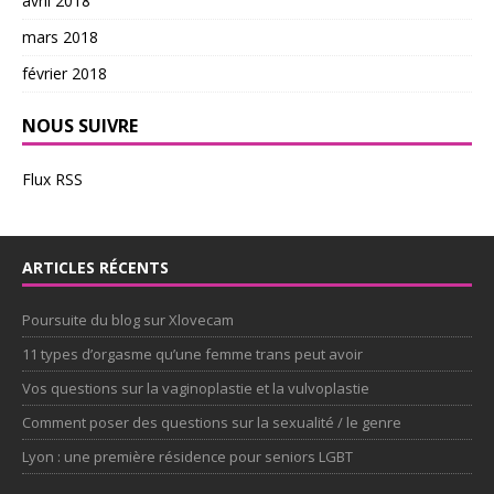
avril 2018
mars 2018
février 2018
NOUS SUIVRE
Flux RSS
ARTICLES RÉCENTS
Poursuite du blog sur Xlovecam
11 types d’orgasme qu’une femme trans peut avoir
Vos questions sur la vaginoplastie et la vulvoplastie
Comment poser des questions sur la sexualité / le genre
Lyon : une première résidence pour seniors LGBT