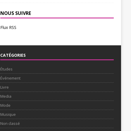
NOUS SUIVRE
Flux RSS
CATÉGORIES
Études
Événement
Livre
Media
Mode
Musique
Non classé