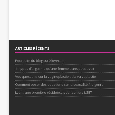
ARTICLES RÉCENTS
Poursuite du blog sur Xlovecam
11 types d’orgasme qu’une femme trans peut avoir
Vos questions sur la vaginoplastie et la vulvoplastie
Comment poser des questions sur la sexualité / le genre
Lyon : une première résidence pour seniors LGBT