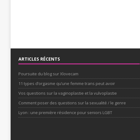
ARTICLES RÉCENTS
Poursuite du blog sur Xlovecam
11 types d’orgasme qu’une femme trans peut avoir
Vos questions sur la vaginoplastie et la vulvoplastie
Comment poser des questions sur la sexualité / le genre
Lyon : une première résidence pour seniors LGBT