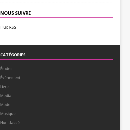
NOUS SUIVRE
Flux RSS
CATÉGORIES
Études
Événement
Livre
Media
Mode
Musique
Non classé