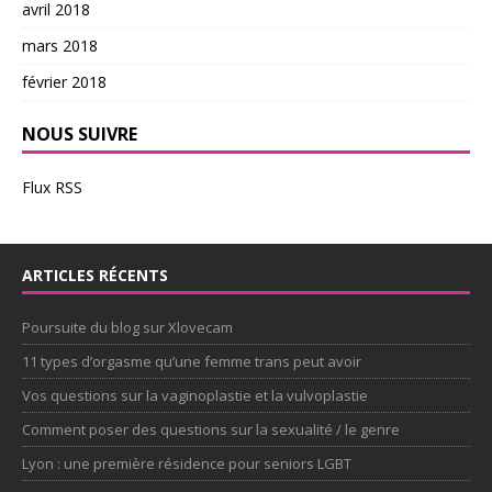
avril 2018
mars 2018
février 2018
NOUS SUIVRE
Flux RSS
ARTICLES RÉCENTS
Poursuite du blog sur Xlovecam
11 types d’orgasme qu’une femme trans peut avoir
Vos questions sur la vaginoplastie et la vulvoplastie
Comment poser des questions sur la sexualité / le genre
Lyon : une première résidence pour seniors LGBT