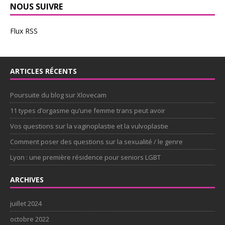
NOUS SUIVRE
Flux RSS
ARTICLES RÉCENTS
Poursuite du blog sur Xlovecam
11 types d’orgasme qu’une femme trans peut avoir
Vos questions sur la vaginoplastie et la vulvoplastie
Comment poser des questions sur la sexualité / le genre
Lyon : une première résidence pour seniors LGBT
ARCHIVES
juillet 2024
octobre 2022