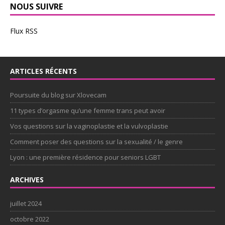
NOUS SUIVRE
Flux RSS
ARTICLES RÉCENTS
Poursuite du blog sur Xlovecam
11 types d’orgasme qu’une femme trans peut avoir
Vos questions sur la vaginoplastie et la vulvoplastie
Comment poser des questions sur la sexualité / le genre
Lyon : une première résidence pour seniors LGBT
ARCHIVES
juillet 2024
octobre 2022