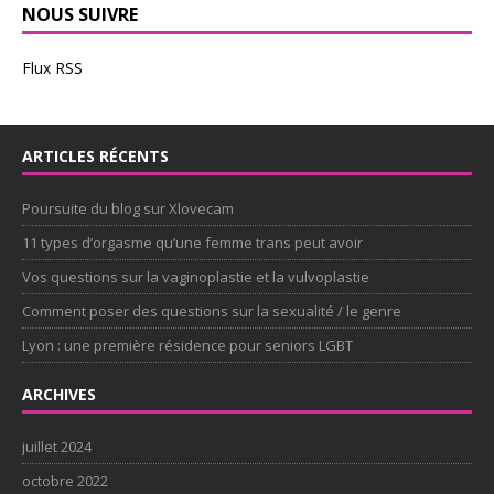
NOUS SUIVRE
Flux RSS
ARTICLES RÉCENTS
Poursuite du blog sur Xlovecam
11 types d’orgasme qu’une femme trans peut avoir
Vos questions sur la vaginoplastie et la vulvoplastie
Comment poser des questions sur la sexualité / le genre
Lyon : une première résidence pour seniors LGBT
ARCHIVES
juillet 2024
octobre 2022